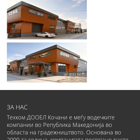
ЗА НАС
Техком ДООЕЛ Кочани е меѓу водечките
компании во Република Македонија во
областа на градежништвото. Основана во
2000-та година, компанијата постојано расте