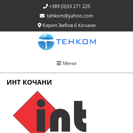
+389 (0)33 271 225
tehkom@yahoo.com
Кирил Змбов 6 Кочани
Мени
ИНТ КОЧАНИ